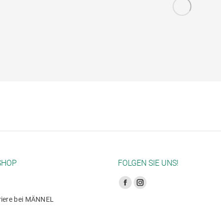
SHOP
FOLGEN SIE UNS!
Finden Sie uns auf:
Facebook
Instagram
riere bei MÄNNEL
Seite
Seite
wird
wird