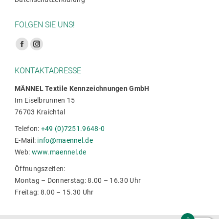
FOLGEN SIE UNS!
Finden Sie uns auf:
Facebook
Instagram
Seite
Seite
KONTAKTADRESSE
wird
wird
in
in
MÄNNEL Textile Kennzeichnungen GmbH
Im Eiselbrunnen 15
einem
einem
76703 Kraichtal
neuen
neuen
Fenster
Fenster
Telefon:
+49 (0)7251.9648-0
geöffnet
geöffnet
E-Mail:
info@maennel.de
Web:
www.maennel.de
Öffnungszeiten:
Montag – Donnerstag: 8.00 – 16.30 Uhr
Freitag: 8.00 – 15.30 Uhr