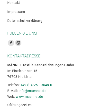
Kontakt
Impressum
Datenschutzerklärung
FOLGEN SIE UNS!
Finden Sie uns auf:
Facebook
Instagram
Seite
Seite
KONTAKTADRESSE
wird
wird
in
in
MÄNNEL Textile Kennzeichnungen GmbH
Im Eiselbrunnen 15
einem
einem
76703 Kraichtal
neuen
neuen
Fenster
Fenster
Telefon:
+49 (0)7251.9648-0
geöffnet
geöffnet
E-Mail:
info@maennel.de
Web:
www.maennel.de
Öffnungszeiten: