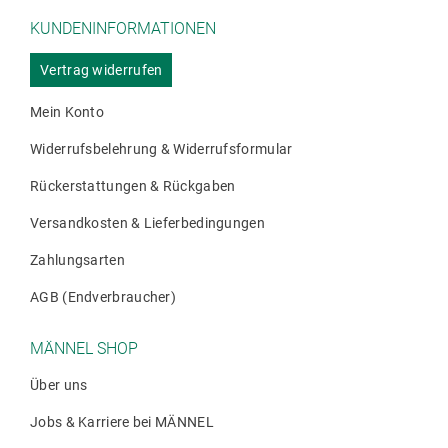
können
KUNDENINFORMATIONEN
auf
der
Vertrag widerrufen
Produktse
gewählt
Mein Konto
werden
Widerrufsbelehrung & Widerrufsformular
Rückerstattungen & Rückgaben
Versandkosten & Lieferbedingungen
Zahlungsarten
AGB (Endverbraucher)
MÄNNEL SHOP
Über uns
Jobs & Karriere bei MÄNNEL