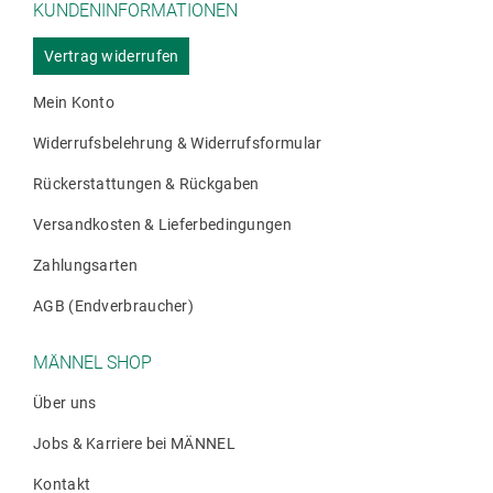
KUNDENINFORMATIONEN
auf
der
Vertrag widerrufen
Produktseite
gewählt
Mein Konto
werden
Widerrufsbelehrung & Widerrufsformular
Rückerstattungen & Rückgaben
Versandkosten & Lieferbedingungen
Zahlungsarten
AGB (Endverbraucher)
MÄNNEL SHOP
Über uns
Jobs & Karriere bei MÄNNEL
Kontakt