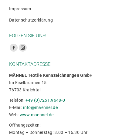
Impressum
Datenschutzerklärung
FOLGEN SIE UNS!
Finden Sie uns auf:
Facebook
Instagram
Seite
Seite
KONTAKTADRESSE
wird
wird
in
in
MÄNNEL Textile Kennzeichnungen GmbH
Im Eiselbrunnen 15
einem
einem
76703 Kraichtal
neuen
neuen
Fenster
Fenster
Telefon:
+49 (0)7251.9648-0
geöffnet
geöffnet
E-Mail:
info@maennel.de
Web:
www.maennel.de
Öffnungszeiten:
Montag – Donnerstag: 8.00 – 16.30 Uhr