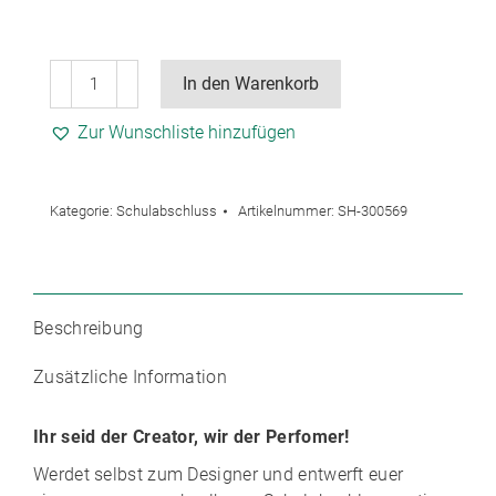
School
In den Warenkorb
´s
out
Zur Wunschliste hinzufügen
T-
Shirt
unisex
Kategorie:
Schulabschluss
Artikelnummer:
SH-300569
(ab
10
Stück)
Menge
Beschreibung
Zusätzliche Information
Ihr seid der Creator, wir der Perfomer!
Werdet selbst zum Designer und entwerft euer