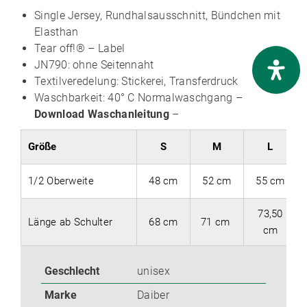
Single Jersey, Rundhalsausschnitt, Bündchen mit
Elasthan
Tear off!® – Label
JN790: ohne Seitennaht
Textilveredelung: Stickerei, Transferdruck
Waschbarkeit: 40° C Normalwaschgang –
Download Waschanleitung
–
Größe
S
M
L
1/2 Oberweite
48 cm
52 cm
55 cm
73,50
Länge ab Schulter
68 cm
71 cm
cm
Geschlecht
unisex
Marke
Daiber