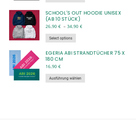
Produkt
weist
SCHOOL´S OUT HOODIE UNISEX
(AB 10 STÜCK)
mehrere
Varianten
26,90
€
–
34,90
€
auf.
Dieses
Select options
Die
Produkt
Optionen
weist
EGERIA ABI STRANDTÜCHER 75 X
können
180 CM
mehrere
auf
Varianten
16,90
€
der
auf.
Produktseite
Dieses
Ausführung wählen
Die
gewählt
Produkt
Optionen
werden
weist
können
mehrere
auf
Varianten
der
auf.
Produktseite
Die
gewählt
Optionen
werden
können