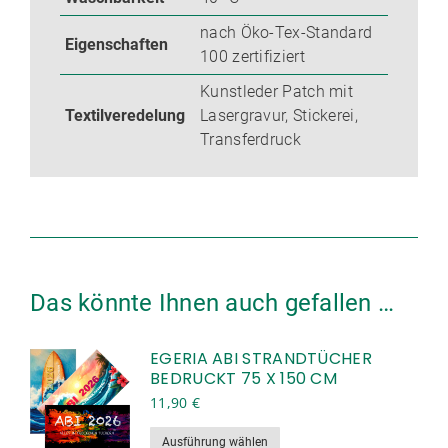
nach Öko-Tex-Standard
Eigenschaften
100 zertifiziert
Kunstleder Patch mit
Textilveredelung
Lasergravur, Stickerei,
Transferdruck
Das könnte Ihnen auch gefallen …
EGERIA ABI STRANDTÜCHER
BEDRUCKT 75 X 150 CM
11,90
€
Dieses
Ausführung wählen