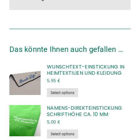
Das könnte Ihnen auch gefallen …
WUNSCHTEXT-EINSTICKUNG IN
HEIMTEXTILIEN UND KLEIDUNG
5,95
€
Dieses
Select options
Produkt
weist
NAMENS-DIREKTEINSTICKUNG
SCHRIFTHÖHE CA. 10 MM
mehrere
Varianten
5,00
€
auf.
Dieses
Select options
Die