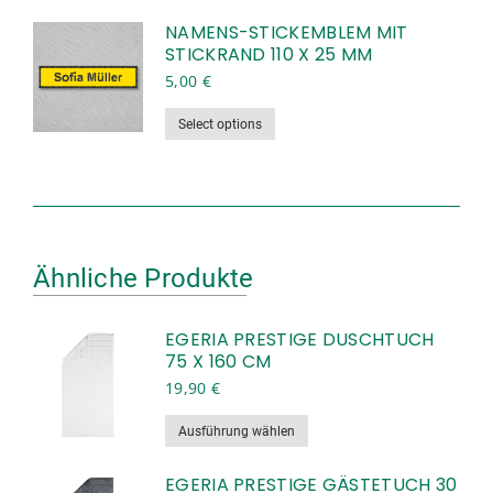
Produkt
Optionen
weist
NAMENS-STICKEMBLEM MIT
können
STICKRAND 110 X 25 MM
mehrere
auf
Varianten
5,00
€
der
auf.
Produktseite
Dieses
Select options
Die
gewählt
Produkt
Optionen
werden
weist
können
mehrere
auf
Varianten
der
auf.
Produktseite
Ähnliche Produkte
Die
gewählt
Optionen
werden
können
EGERIA PRESTIGE DUSCHTUCH
auf
75 X 160 CM
der
19,90
€
Produktseite
Dieses
Ausführung wählen
gewählt
Produkt
werden
weist
EGERIA PRESTIGE GÄSTETUCH 30