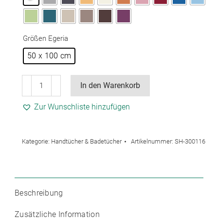
Größen Egeria
50 x 100 cm
Egeria
In den Warenkorb
Prestige
Handtuch
Zur Wunschliste hinzufügen
50
x
100
Kategorie:
Handtücher & Badetücher
Artikelnummer:
SH-300116
cm
4
Stück
Menge
Beschreibung
Zusätzliche Information