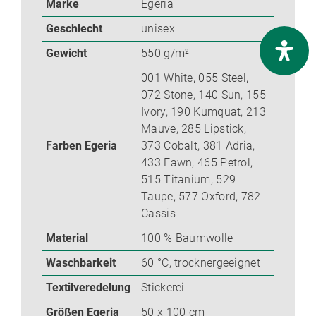
Marke
Egeria
Geschlecht
unisex
Gewicht
550 g/m²
001 White, 055 Steel,
072 Stone, 140 Sun, 155
Ivory, 190 Kumquat, 213
Mauve, 285 Lipstick,
Farben Egeria
373 Cobalt, 381 Adria,
433 Fawn, 465 Petrol,
515 Titanium, 529
Taupe, 577 Oxford, 782
Cassis
Material
100 % Baumwolle
Waschbarkeit
60 °C, trocknergeeignet
Textilveredelung
Stickerei
Größen Egeria
50 x 100 cm