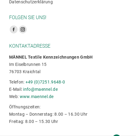
Datenschutzerklärung
FOLGEN SIE UNS!
Finden Sie uns auf:
Facebook
Instagram
Seite
Seite
KONTAKTADRESSE
wird
wird
in
in
MÄNNEL Textile Kennzeichnungen GmbH
Im Eiselbrunnen 15
einem
einem
76703 Kraichtal
neuen
neuen
Fenster
Fenster
Telefon:
+49 (0)7251.9648-0
geöffnet
geöffnet
E-Mail:
info@maennel.de
Web:
www.maennel.de
Öffnungszeiten:
Montag – Donnerstag: 8.00 – 16.30 Uhr
Freitag: 8.00 – 15.30 Uhr