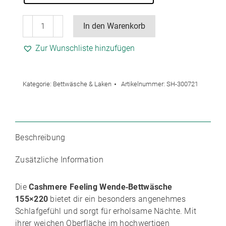
Gözze
In den Warenkorb
Premium
Cashmere
Zur Wunschliste hinzufügen
Feeling
Wende-
Bettwäsche
Kategorie:
Bettwäsche & Laken
Artikelnummer:
SH-300721
155
x
220cm/Kissen
80
Beschreibung
x
80cm
Zusätzliche Information
Menge
Die
Cashmere Feeling Wende‑Bettwäsche
155×220
bietet dir ein besonders angenehmes
Schlafgefühl und sorgt für erholsame Nächte. Mit
ihrer weichen Oberfläche im hochwertigen