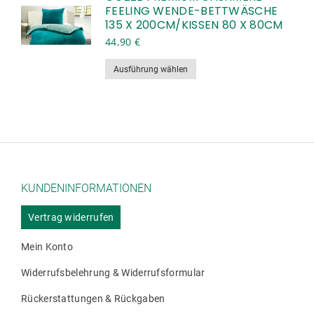
auf
FEELING WENDE-BETTWÄSCHE
135 X 200CM/KISSEN 80 X 80CM
der
44,90
€
Produktseite
gewählt
Dieses
Ausführung wählen
werden
Produkt
weist
mehrere
Varianten
auf.
Die
Optionen
KUNDENINFORMATIONEN
können
auf
Vertrag widerrufen
der
Mein Konto
Produktseite
gewählt
Widerrufsbelehrung & Widerrufsformular
werden
Rückerstattungen & Rückgaben