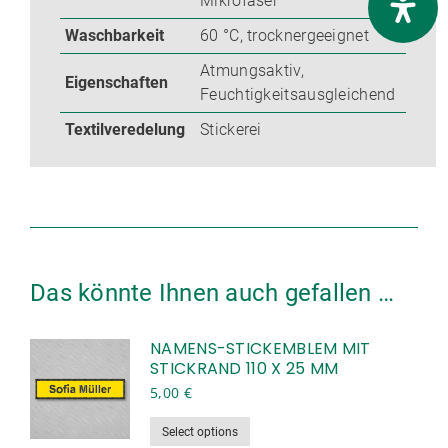
Mikrofaser
Waschbarkeit
60 °C, trocknergeeignet
Atmungsaktiv,
Eigenschaften
Feuchtigkeitsausgleichend
Textilveredelung
Stickerei
Das könnte Ihnen auch gefallen …
NAMENS-STICKEMBLEM MIT
STICKRAND 110 X 25 MM
5,00
€
Dieses
Select options