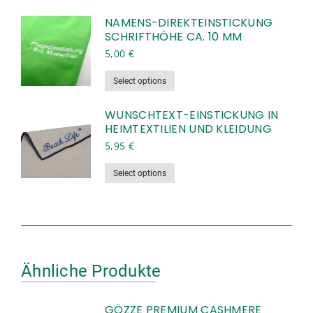
Produkt
weist
NAMENS-DIREKTEINSTICKUNG
SCHRIFTHÖHE CA. 10 MM
mehrere
Varianten
5,00
€
auf.
Dieses
Select options
Die
Produkt
Optionen
weist
WUNSCHTEXT-EINSTICKUNG IN
können
HEIMTEXTILIEN UND KLEIDUNG
mehrere
auf
Varianten
5,95
€
der
auf.
Produktseite
Dieses
Select options
Die
gewählt
Produkt
Optionen
werden
weist
können
mehrere
auf
Varianten
der
auf.
Produktseite
Ähnliche Produkte
Die
gewählt
Optionen
werden
können
GÖZZE PREMIUM CASHMERE