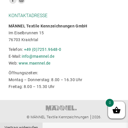
Facebook
Instagram
Seite
Seite
KONTAKTADRESSE
wird
wird
in
in
MÄNNEL Textile Kennzeichnungen GmbH
Im Eiselbrunnen 15
einem
einem
76703 Kraichtal
neuen
neuen
Fenster
Fenster
Telefon:
+49 (0)7251.9648-0
geöffnet
geöffnet
E-Mail:
info@maennel.de
Web:
www.maennel.de
Öffnungszeiten:
Montag – Donnerstag: 8.00 – 16.30 Uhr
Freitag: 8.00 – 15.30 Uhr
0
© MÄNNEL Textile Kennzeichnungen │2026.
Vertrag widerrufen