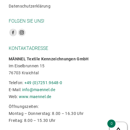
Datenschutzerklärung
FOLGEN SIE UNS!
Finden Sie uns auf:
Facebook
Instagram
Seite
Seite
KONTAKTADRESSE
wird
wird
in
in
MÄNNEL Textile Kennzeichnungen GmbH
Im Eiselbrunnen 15
einem
einem
76703 Kraichtal
neuen
neuen
Fenster
Fenster
Telefon:
+49 (0)7251.9648-0
geöffnet
geöffnet
E-Mail:
info@maennel.de
Web:
www.maennel.de
Öffnungszeiten:
Montag – Donnerstag: 8.00 – 16.30 Uhr
Freitag: 8.00 – 15.30 Uhr
0